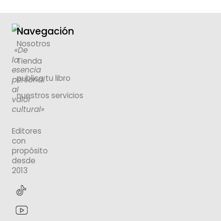
Navegación
Nosotros
«De
la
Tienda
esencia
publica tu libro
personal
al
nuestros servicios
valor
cultural»
Editores
con
propósito
desde
2013