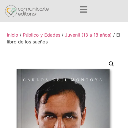
Inicio
/
Público y Edades
/
Juvenil (13 a 18 años)
/ El
libro de los sueños