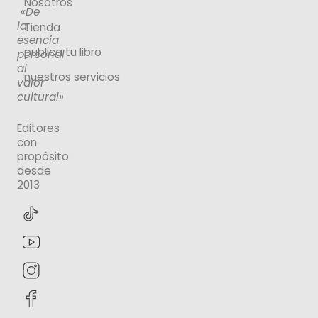
Nosotros
«De
la
Tienda
esencia
publica tu libro
personal
al
nuestros servicios
valor
cultural»
Editores
con
propósito
desde
2013