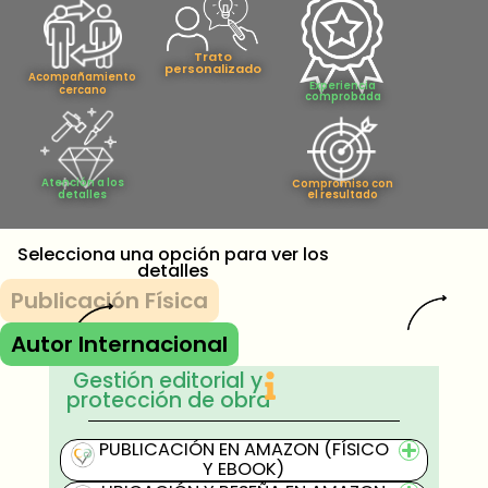
Trato
personalizado
Acompañamiento
Experiencia
cercano
comprobada
Atención a los
Compromiso con
el resultado
detalles
Selecciona una opción para ver los
detalles
Publicación Física
Autor Internacional
Gestión editorial y
protección de obra
PUBLICACIÓN EN AMAZON (FÍSICO
Y EBOOK)